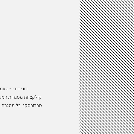
רוני דורי - האמנית והמעצבת מאח
קולקציות מסגרות המשק
סברובסקי. כל מסגרת 