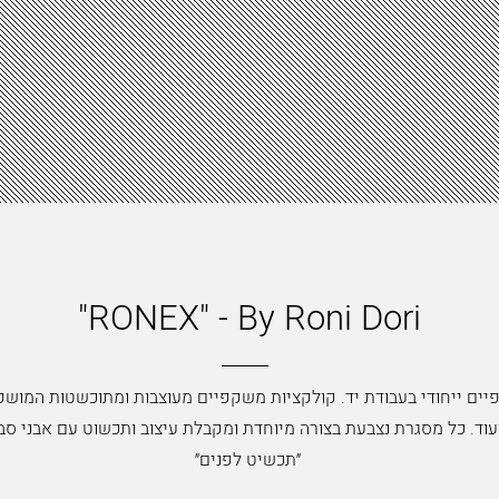
"RONEX" - By Roni Dori
יים ייחודי בעבודת יד. קולקציות משקפיים מעוצבות ומתוכשטות המושפ
ועוד. כל מסגרת נצבעת בצורה מיוחדת ומקבלת עיצוב ותכשוט עם אבני סב
״תכשיט לפנים״